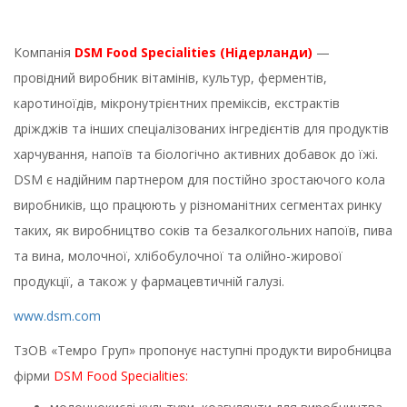
Компанія
DSM
Food
Specialities
(Нідерланди)
—
провідний виробник вітамінів, культур, ферментів,
каротиноїдів, мікронутрієнтних преміксів, екстрактів
дріжджів та інших спеціалізованих інгредієнтів для продуктів
харчування, напоїв та біологічно активних добавок до їжі.
DSM є надійним партнером для постійно зростаючого кола
виробників, що працюють у різноманітних сегментах ринку
таких, як виробництво соків та безалкогольних напоїв, пива
та вина, молочної, хлібобулочної та олійно-жирової
продукції, а також у фармацевтичній галузі.
www
.
dsm
.
com
ТзОВ «Темро Груп» пропонує наступні продукти виробницва
фірми
DSM
Food
Specialities
: