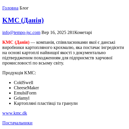
Головна
Блог
KMC (Данія)
info@tempo-jsc.com
Вер 16, 2025
281Кометарі
KMC (Данія)
—
компанія
,
співвласниками якої є
данськ
і
виробник
и
картопл
яного
крохмалю
, як
а
постачає інгредієнти
на основі картоплі найвищої якості з документально
підтвердженим походженням
для підприємств
харчової
промисловості по всьому світу.
П
родукці
я
KMC:
ColdSwell
CheeseMaker
EmulsiForm
Gelamyl
Картопляні пластівці та гранули
www.kmc.dk
Постачальники