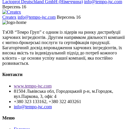
Lactoprot Deutschland GmbH (Німеччина)
info@tempo-jsc.com
Вересень 16
Createx
info@tempo-jsc.com
Вересень 16
ТзОВ “Темро Груп” є одним із лідерів на ринку дистрибуції
харчових інгредієнтів. Другим напрямком діяльності компанії
є митно-брокерські послуги та сертифікація продукції.
Багаторічний досвід впровадження харчових інгредієнтів, їх
висока якість та індивідуальний підхід до потреб кожного
клієнта – це основи успіху нашої компанії, яка постійно
розвивається.
Контакти
www.tempo-jsc.com
81504 Львівська обл, Городоцький р-н, м.Городок,
вул.Паркова, 3, офіс 4
+380 323 133162, +380 322 403261
info@tempo-jsc.com
Меню